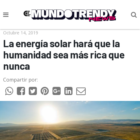
NOTICIAS
Octubre 14, 2019
La energía solar hará que la
CULTURA POP
humanidad sea más rica que
CIENCIA Y TECNOLOGÍA
nunca
VIDA
Compartir por:
SOCIEDAD
CULTURIZANDO.COM