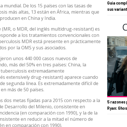
Guía compl
a mundial. De los 15 países con las tasas de
sus varian
sis más altas, 13 están en África, mientras que
 producen en China y India.
e (MR, o MDR, del inglés multidrug-resistant) es
responde a los tratamientos convencionales con
uberculosis MDR está presente en prácticamente
ados por la OMS y sus asociados.
dujeron unos 440 000 casos nuevos de
o, más del 50% en tres países: China, la
La tuberculosis extremadamente
lés extensively drug-resistant) aparece cuando
 de segunda línea. Es extremadamente difícil de
 en más de 50 países.
as dos metas fijadas para 2015 con respecto a la
5 razones 
 de Desarrollo del Milenio, consistente en
Ryan: Ghos
ncidencia (en comparación con 1990), y la de la
onsistente en reducir a la mitad el número de
én en comparación con 1990).