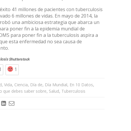
éxito 41 millones de pacientes con tuberculosis
ado 6 millones de vidas. En mayo de 2014, la
robó una ambiciosa estrategia que abarca un
ara poner fin a la epidemia mundial de
 OMS para poner fin a la tuberculosis aspira a
 que esta enfermedad no sea causa de
ento.
losis
Shutterstock
1
1
,
,
,
,
,
,
d
Vida
Ciencia
Día de
Día Mundial
En 10 Datos
,
,
o que debes saber sobre
Salud
Tuberculosis