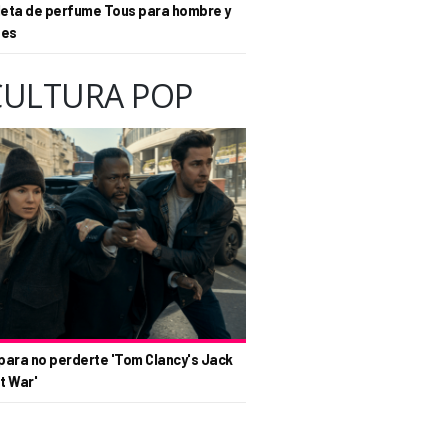
eta de perfume Tous para hombre y
tes
CULTURA POP
para no perderte 'Tom Clancy's Jack
t War'