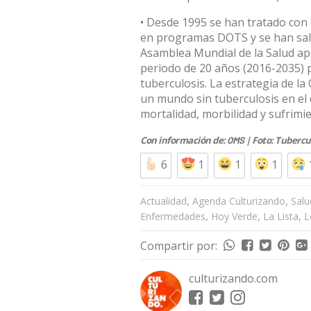
• Desde 1995 se han tratado con 
en programas DOTS y se han salv
Asamblea Mundial de la Salud ap
periodo de 20 años (2016-2035) p
tuberculosis. La estrategia de la
un mundo sin tuberculosis en el
mortalidad, morbilidad y sufrimi
Con información de:
| Foto: Tubercu
OMS
6
1
1
1
,
,
Actualidad
Agenda Culturizando
Salu
,
,
,
Enfermedades
Hoy Verde
La Lista
L
Compartir por:
culturizando.com