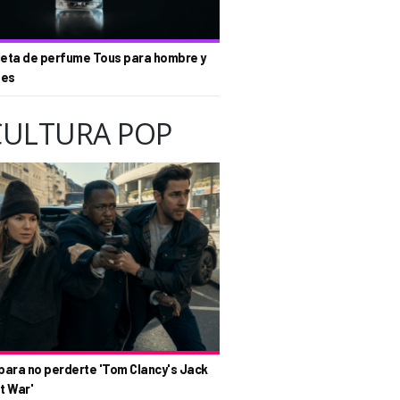
eta de perfume Tous para hombre y
tes
CULTURA POP
para no perderte 'Tom Clancy's Jack
t War'