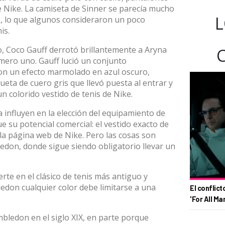
e Nike. La camiseta de Sinner se parecía mucho
L
s, lo que algunos consideraron un poco
is.
o, Coco Gauff derrotó brillantemente a Aryna
úmero uno.
Gauff
lució un conjunto
on un efecto marmolado en azul oscuro,
ta de cuero gris que llevó puesta al entrar y
un colorido vestido de tenis de Nike.
a influyen en la elección del equipamiento de
ue su potencial comercial: el vestido exacto de
a página web de Nike. Pero las cosas son
edon, donde sigue siendo obligatorio llevar un
rte en el clásico de tenis más antiguo y
edon cualquier color debe limitarse a una
El conflict
'For All Ma
bledon en el siglo XIX, en parte porque