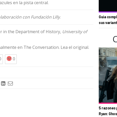
ules en la pista central.
colaboración con
Fundación Lilly
.
Guía compl
sus varian
or in the Department of History,
University of
inalmente en
The Conversation
. Lea el
original
.
0
0
5 razones 
Ryan: Ghos