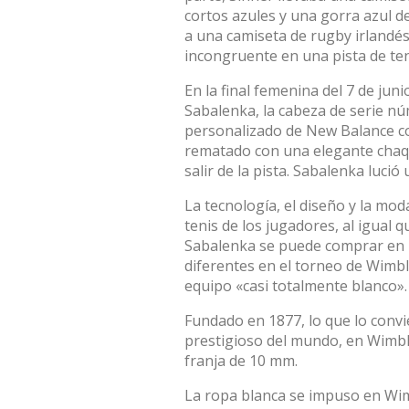
cortos azules y una gorra azul d
a una camiseta de rugby irlandé
incongruente en una pista de ten
En la
final femenina
del 7 de juni
Sabalenka, la cabeza de serie n
personalizado de New Balance c
rematado con una elegante chaque
salir de la pista.
Sabalenka
lució 
La tecnología, el diseño y la mod
tenis de los jugadores, al igual q
Sabalenka se puede comprar en l
diferentes en el torneo de Wimbl
equipo «casi totalmente blanco».
Fundado en 1877, lo que lo convie
prestigioso del mundo, en Wimbl
franja de 10 mm.
La ropa blanca se impuso en Wim