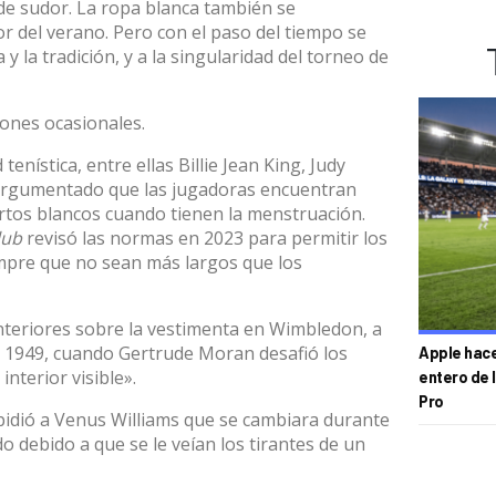
de sudor. La ropa blanca también se
or del verano. Pero con el paso del tiempo se
 y la tradición, y a la singularidad del torneo de
ones ocasionales.
nística, entre ellas Billie Jean King, Judy
argumentado que las jugadoras encuentran
rtos blancos cuando tienen la menstruación.
lub
revisó las normas en 2023 para permitir los
mpre que no sean más largos que los
nteriores sobre la vestimenta en Wimbledon, a
n 1949, cuando
Gertrude Moran
desafió los
Apple hace 
nterior visible».
entero de 
Pro
pidió a
Venus Williams
que se cambiara durante
o debido a que se le veían los tirantes de un