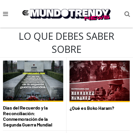
NOTICIAS
LO QUE DEBES SABER
CULTURA POP
SOBRE
CIENCIA Y TECNOLOGÍA
VIDA
SOCIEDAD
CULTURIZANDO.COM
Días del Recuerdo y la
¿Qué es Boko Haram?
Reconciliación:
Conmemoración de la
Segunda Guerra Mundial