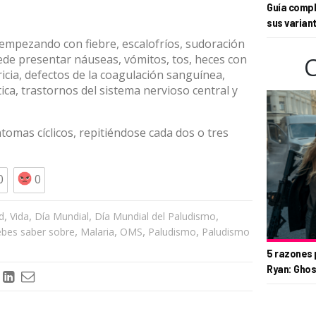
Guía compl
sus varian
empezando con fiebre, escalofríos, sudoración
ede presentar náuseas, vómitos, tos, heces con
icia, defectos de la coagulación sanguínea,
tica, trastornos del sistema nervioso central y
ntomas cíclicos, repitiéndose cada dos o tres
0
0
,
,
,
,
d
Vida
Día Mundial
Día Mundial del Paludismo
,
,
,
,
ebes saber sobre
Malaria
OMS
Paludismo
Paludismo
5 razones 
Ryan: Ghos