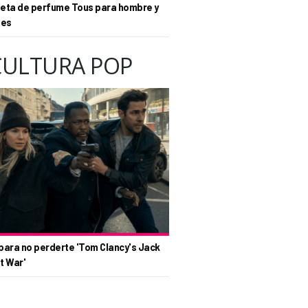
eta de perfume Tous para hombre y
tes
CULTURA POP
para no perderte 'Tom Clancy's Jack
t War'