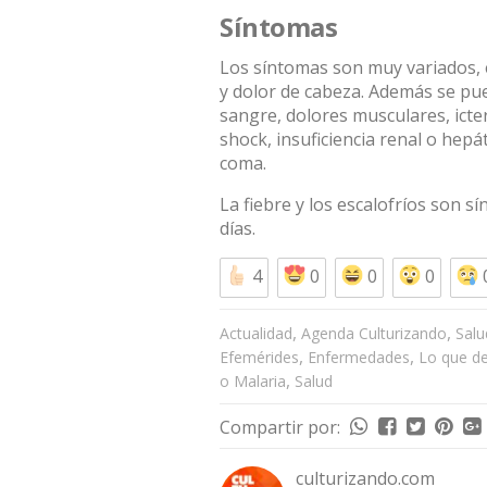
Síntomas
Los síntomas son muy variados, 
y dolor de cabeza. Además se pu
sangre, dolores musculares, icter
shock, insuficiencia renal o hepá
coma.
La fiebre y los escalofríos son sí
días.
4
0
0
0
,
,
Actualidad
Agenda Culturizando
Salu
,
,
Efemérides
Enfermedades
Lo que d
,
o Malaria
Salud
Compartir por:
culturizando.com