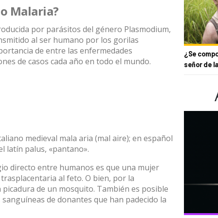
 o Malaria?
roducida por parásitos del género Plasmodium,
nsmitido al ser humano por los gorilas
mportancia de entre las enfermedades
¿Se compor
lones de casos cada año en todo el mundo.
señor de l
taliano medieval mala aria (mal aire); en español
l latín palus, «pantano».
gio directo entre humanos es que una mujer
rasplacentaria al feto. O bien, por la
la picadura de un mosquito. También es posible
s sanguíneas de donantes que han padecido la