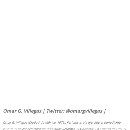
Omar G. Villegas | Twitter:
@omargvillegas
|
Omar G. Villegas (Ciudad de México, 1979). Periodista. Ha ejercido el periodismo
cultural y de espectáculos en los diarios Reforma, El Universal, La Crónica de Hoy, El