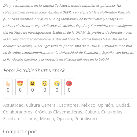
Día y, actualmente, en la cadena Tv Azteca, donde también es guionista. Ha
colaborado en revistas como ¡Quién! y DEEP, y en el portal The Huffington Post. Ha
publicado narrativa breve en su blog Memorias Consustanciales y ensayos en
revistas electrónicas especializadas de México, España y Suramérica como Imágenes
del Instituto de Investigaciones Estéticas de la UNAM. Es profesor de Periodismo en
la Universidad Iberoamericana. Autor del libro de relatos breves “El jardín de los
delirios” (Textofilia, 2012). Egresado de periodismo de la UNAM. Estudió la maestría
en Estudios Latinoamericanos en la Universidad de Salamanca, España, con beca de
la Fundación Carolina, y la maestría en Historia del Arte en la UNAM.
Foto: Escribir
Shutterstock
0
0
0
0
0
0
,
,
,
,
,
,
Actualidad
Cultura General
Escritores
México
Opinión
Ciudad
,
,
,
,
Colaboradores
Crónicas Clasemedieras
Cultura
Culturerías
,
,
,
,
Escritores
Libros
México
Opinión
Periodismo
Compartir por: