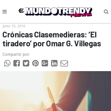
NOTICIAS
Junio 10, 2016
Crónicas Clasemedieras: ‘El
CULTURA POP
tiradero’ por Omar G. Villegas
CIENCIA Y TECNOLOGÍA
Compartir por:
VIDA
SOCIEDAD
CULTURIZANDO.COM