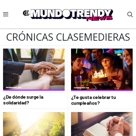
NOTICIAS
CRÓNICAS CLASEMEDIERAS
CULTURA POP
CIENCIA Y TECNOLOGÍA
VIDA
SOCIEDAD
CULTURIZANDO.COM
¿De dónde surge la
¿Te gusta celebrar tu
solidaridad?
cumpleaños?