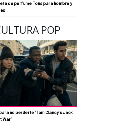
eta de perfume Tous para hombre y
tes
CULTURA POP
para no perderte 'Tom Clancy's Jack
t War'