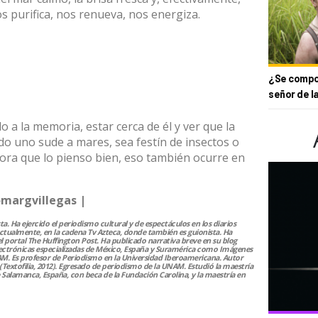
s purifica, nos renueva, nos energiza.
¿Se compor
señor de l
 a la memoria, estar cerca de él y ver que la
do uno sude a mares, sea festín de insectos o
hora que lo pienso bien, eso también ocurre en
margvillegas
|
ta. Ha ejercido el periodismo cultural y de espectáculos en los diarios
 actualmente, en la cadena Tv Azteca, donde también es guionista. Ha
l portal The Huffington Post. Ha publicado narrativa breve en su blog
lectrónicas especializadas de México, España y Suramérica como Imágenes
NAM. Es profesor de Periodismo en la Universidad Iberoamericana. Autor
s” (Textofilia, 2012). Egresado de periodismo de la UNAM. Estudió la maestría
 Salamanca, España, con beca de la Fundación Carolina, y la maestría en