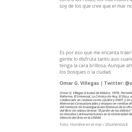
soy de los que cree que el mar no
Es por eso que me encanta traerlo
gente lo disfruta tanto aun cuan
tenga la cara brillosa. Aunque a
los bosques o la ciudad.
Omar G. Villegas | Twitter:
@o
Omar G. Villegas (Ciudad de México, 1979). Periodis
Reforma, El Universal, La Crónica de Hoy, El Día y,
colaborado en revistas como ¡Quién! y DEEP, y en e
Memorias Consustanciales y ensayos en revistas e
del Instituto de Investigaciones Estéticas de la U
del libro de relatos breves “El jardín de los delirio
en Estudios Latinoamericanos en la Universidad de
Historia del Arte en la UNAM.
Foto: Hombre en el mar /
Shutterstock