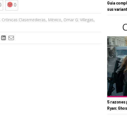
Guía compl
0
0
sus varian
,
,
,
,
Crónicas Clasemedieras
México
Omar G. Villegas
5 razones 
Ryan: Ghos