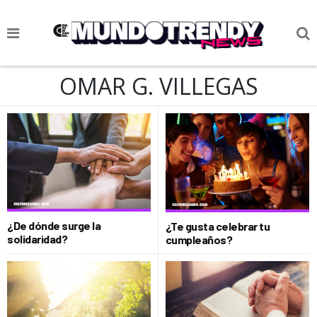
NOTICIAS
OMAR G. VILLEGAS
CULTURA POP
CIENCIA Y TECNOLOGÍA
VIDA
SOCIEDAD
CULTURIZANDO.COM
¿De dónde surge la
¿Te gusta celebrar tu
solidaridad?
cumpleaños?