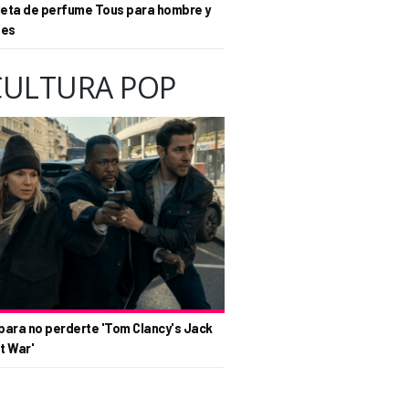
eta de perfume Tous para hombre y
tes
CULTURA POP
para no perderte 'Tom Clancy's Jack
t War'