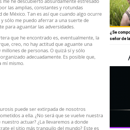
es me he descubierto absurdamente estresado
or las amplias, constantes y rotundas
ad de México. Tan es así que cuando algo ocurre
y sólo me puedo aferrar a una suerte de
nte para aguantar las adversidades.
¿Se compor
rtera que he encontrado es, eventualmente, la
señor de l
rque, creo, no hay actitud que aguante una
millones de personas. O quizá sí y sólo
e organizado adecuadamente. Es posible que,
a mí mismo.
urosis puede ser extirpada de nosotros
ometidos a ella. ¿No será que se vuelve nuestra
e nuestro actuar? ¿La llevaremos a donde
rate el sitio más tranquilo del mundo? Este es