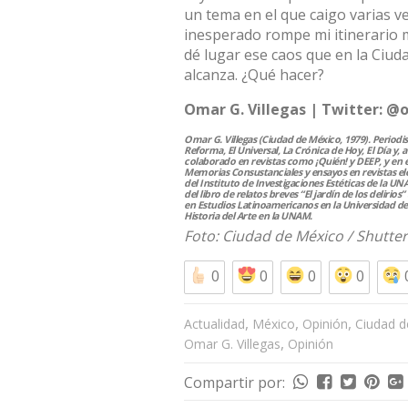
un tema en el que caigo varias v
inesperado rompe mi itinerario 
dé lugar ese caos que en la Ciu
alcanza. ¿Qué hacer?
Omar G. Villegas | Twitter: @
Omar G. Villegas (Ciudad de México, 1979). Periodis
Reforma, El Universal, La Crónica de Hoy, El Día y,
colaborado en revistas como ¡Quién! y DEEP, y en e
Memorias Consustanciales y ensayos en revistas e
del Instituto de Investigaciones Estéticas de la U
del libro de relatos breves “El jardín de los delirio
en Estudios Latinoamericanos en la Universidad de
Historia del Arte en la UNAM.
Foto: Ciudad de México /
Shutter
0
0
0
0
,
,
,
Actualidad
México
Opinión
Ciudad d
,
Omar G. Villegas
Opinión
Compartir por: