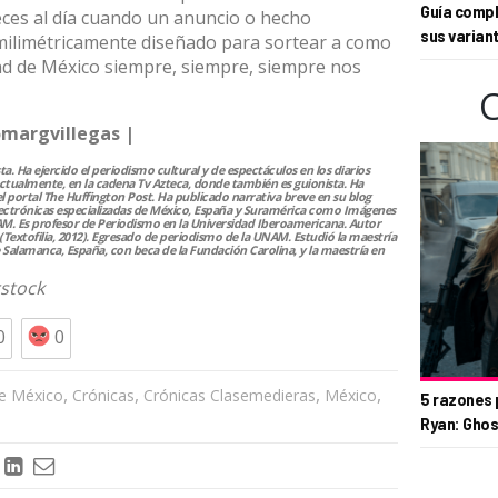
Guía compl
eces al día cuando un anuncio o hecho
sus varian
milimétricamente diseñado para sortear a como
dad de México siempre, siempre, siempre nos
omargvillegas |
ta. Ha ejercido el periodismo cultural y de espectáculos en los diarios
 actualmente, en la cadena Tv Azteca, donde también es guionista. Ha
l portal The Huffington Post. Ha publicado narrativa breve en su blog
lectrónicas especializadas de México, España y Suramérica como Imágenes
NAM. Es profesor de Periodismo en la Universidad Iberoamericana. Autor
s” (Textofilia, 2012). Egresado de periodismo de la UNAM. Estudió la maestría
 Salamanca, España, con beca de la Fundación Carolina, y la maestría en
stock
0
0
,
,
,
,
e México
Crónicas
Crónicas Clasemedieras
México
5 razones 
Ryan: Ghos