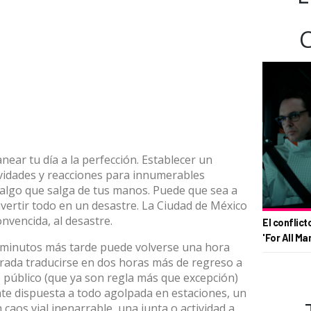
near tu día a la perfección. Establecer un
tividades y reacciones para innumerables
algo que salga de tus manos. Puede que sea a
vertir todo en un desastre. La Ciudad de México
nvencida, al desastre.
El conflict
'For All Ma
co minutos más tarde puede volverse una hora
erada traducirse en dos horas más de regreso a
e público (que ya son regla más que excepción)
nte dispuesta a todo agolpada en estaciones, un
 caos vial inenarrable, una junta o actividad a