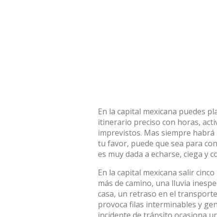
En la capital mexicana puedes pla
itinerario preciso con horas, ac
imprevistos. Mas siempre habrá 
tu favor, puede que sea para con
es muy dada a echarse, ciega y co
En la capital mexicana salir cin
más de camino, una lluvia inesp
casa, un retraso en el transport
provoca filas interminables y ge
incidente de tránsito ocasiona un