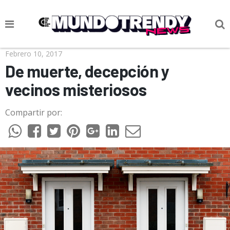
NOTICIAS
Febrero 10, 2017
De muerte, decepción y
CULTURA POP
vecinos misteriosos
CIENCIA Y TECNOLOGÍA
Compartir por:
VIDA
SOCIEDAD
CULTURIZANDO.COM