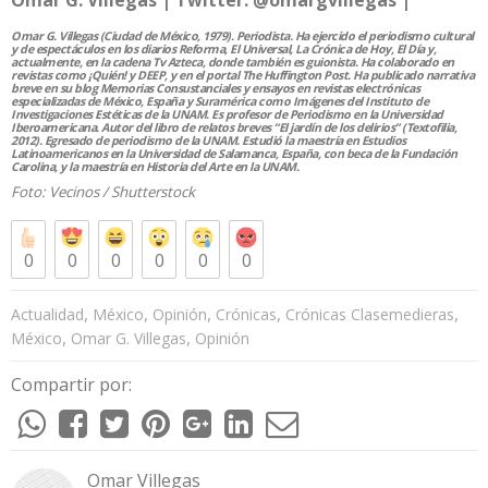
Omar G. Villegas (Ciudad de México, 1979). Periodista. Ha ejercido el periodismo cultural
y de espectáculos en los diarios Reforma, El Universal, La Crónica de Hoy, El Día y,
actualmente, en la cadena Tv Azteca, donde también es guionista. Ha colaborado en
revistas como ¡Quién! y DEEP, y en el portal The Huffington Post. Ha publicado narrativa
breve en su blog Memorias Consustanciales y ensayos en revistas electrónicas
especializadas de México, España y Suramérica como Imágenes del Instituto de
Investigaciones Estéticas de la UNAM. Es profesor de Periodismo en la Universidad
Iberoamericana. Autor del libro de relatos breves “El jardín de los delirios” (Textofilia,
2012). Egresado de periodismo de la UNAM. Estudió la maestría en Estudios
Latinoamericanos en la Universidad de Salamanca, España, con beca de la Fundación
Carolina, y la maestría en Historia del Arte en la UNAM.
Foto: Vecinos /
Shutterstock
0
0
0
0
0
0
,
,
,
,
,
Actualidad
México
Opinión
Crónicas
Crónicas Clasemedieras
,
,
México
Omar G. Villegas
Opinión
Compartir por:
Omar Villegas