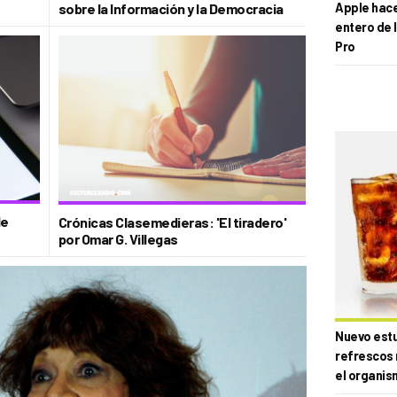
sobre la Información y la Democracia
Apple hace 
entero de 
Pro
le
Crónicas Clasemedieras: 'El tiradero'
por Omar G. Villegas
Nuevo estud
refrescos 
el organis