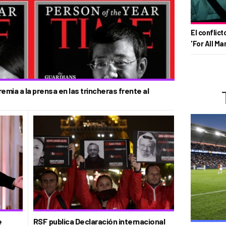
El conflict
'For All Ma
emia a la prensa en las trincheras frente al
e
RSF publica Declaración internacional