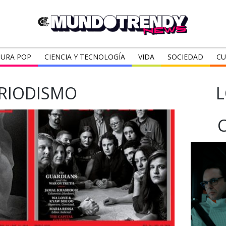
URA POP
CIENCIA Y TECNOLOGÍA
VIDA
SOCIEDAD
CU
RIODISMO
L