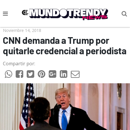
NOTICIAS
Noviembre 14, 2018
CNN demanda a Trump por
CULTURA POP
quitarle credencial a periodista
CIENCIA Y TECNOLOGÍA
Compartir por:
VIDA
SOCIEDAD
CULTURIZANDO.COM