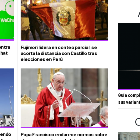
ontra
Fujimori lidera en conteo parcial, se
Chat
acorta la distancia con Castillo tras
elecciones en Perú
Guía compl
sus varian
iendo
Papa Francisco endurece normas sobre
es