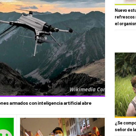
Nuevo estud
refrescos 
el organis
nes armados con inteligencia artificial abre
¿Se compor
señor de l