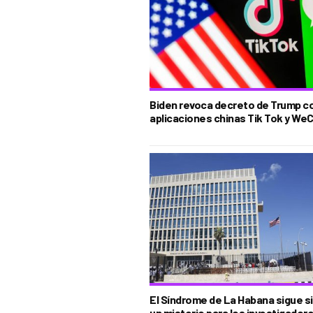
Biden revoca decreto de Trump c
aplicaciones chinas Tik Tok y We
El Síndrome de La Habana sigue s
un misterio para los investigador