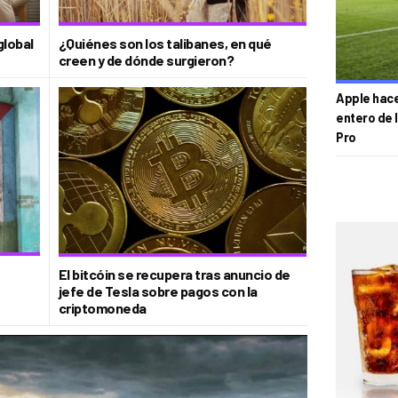
global
¿Quiénes son los talibanes, en qué
creen y de dónde surgieron?
Apple hace 
entero de 
Pro
El bitcóin se recupera tras anuncio de
jefe de Tesla sobre pagos con la
criptomoneda