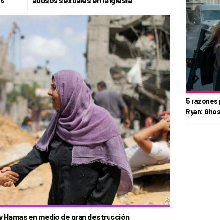
abusos sexuales en la Iglesia
5 razones 
Ryan: Ghos
l y Hamas en medio de gran destrucción