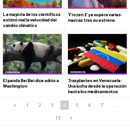
La mayoría de los científicos
'Frozen 2' ya supera varias
estimó mal la velocidad del
marcas tras su estreno
cambio climático
El panda Bei Bei dice adiós a
Trasplantes en Venezuela:
Washington
Una lucha desde la operación
hasta los medicamentos
«
1
2
3
4
5
6
7
…
13
»