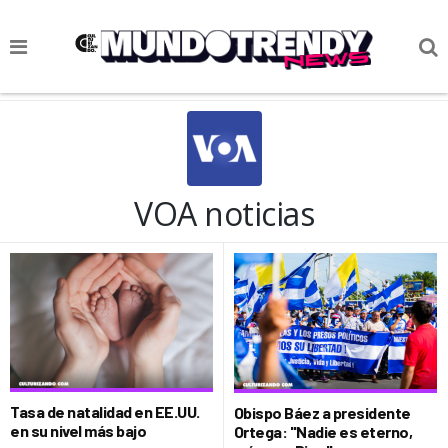
NOTICIAS
CULTURA POP
CIENCIA Y TECNOLOGÍA
VOA noticias
VIDA
SOCIEDAD
CULTURIZANDO.COM
Tasa de natalidad en EE.UU.
Obispo Báez a presidente
en su nivel más bajo
Ortega: "Nadie es eterno,