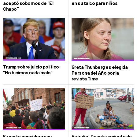
aceptó sobornos de "El
en su talco para niños
Chapo"
Trump sobre juicio político:
Greta Thunberg es elegida
“No hicimos nada malo”
Persona del Año por la
revista Time
Experto considera que
Estudio: Desplazamiento de