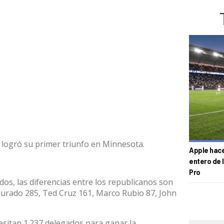
logró su primer triunfo en Minnesota.
Apple hace 
entero de 
Pro
os, las diferencias entre los republicanos son
rado 285, Ted Cruz 161, Marco Rubio 87, John
esitan 1.237 delegados para ganar la