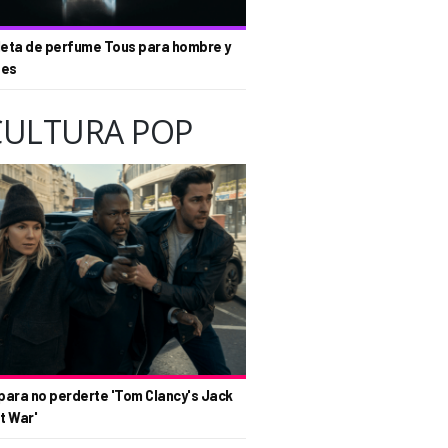
eta de perfume Tous para hombre y
tes
CULTURA POP
para no perderte 'Tom Clancy's Jack
t War'