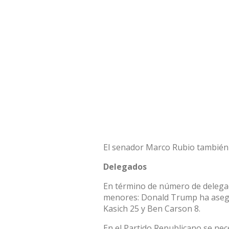
El senador Marco Rubio también 
Delegados
En término de número de delegad
menores: Donald Trump ha asegu
Kasich 25 y Ben Carson 8.
En el Partido Republicano se nec