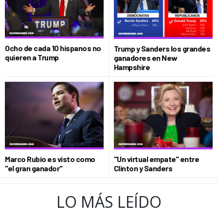
Ocho de cada 10 hispanos no
Trump y Sanders los grandes
quieren a Trump
ganadores en New
Hampshire
Marco Rubio es visto como
"Un virtual empate" entre
"el gran ganador"
Clinton y Sanders
LO MÁS LEÍDO