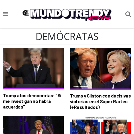
NOTICIAS
DEMÓCRATAS
CULTURA POP
CIENCIA Y TECNOLOGÍA
VIDA
SOCIEDAD
CULTURIZANDO.COM
Trump a los demócratas: "Si
Trump y Clinton con decisivas
me investigan no habrá
victorias en el Súper Martes
acuerdos"
(+Resultados)