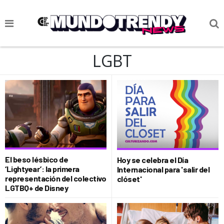
NOTICIAS
LGBT
CULTURA POP
CIENCIA Y TECNOLOGÍA
VIDA
SOCIEDAD
CULTURIZANDO.COM
El beso lésbico de
Hoy se celebra el Día
‘Lightyear’: la primera
Internacional para 'salir del
representación del colectivo
clóset'
LGTBQ+ de Disney