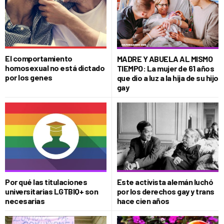
El comportamiento
MADRE Y ABUELA AL MISMO
homosexual no está dictado
TIEMPO: La mujer de 61 años
por los genes
que dio a luz a la hija de su hijo
gay
Por qué las titulaciones
Este activista alemán luchó
universitarias LGTBIQ+ son
por los derechos gay y trans
necesarias
hace cien años