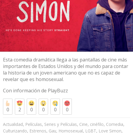
Esta comedia dramática llega a las pantallas de cine más
importantes de Estados Unidos y del mundo para contar
la historia de un joven americano que no es capaz de
revelar que es homosexual.
Con información de
PlayBuzz
0
2
0
0
0
0
,
,
,
,
,
,
Actualidad
Películas
Series y Películas
Cine
cinéfilo
Comedia
,
,
,
,
,
,
Culturizando
Estrenos
Gay
Homosexual
LGBT
Love Simon