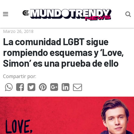
NOTICIAS
Marzo 26, 2018
La comunidad LGBT sigue
CULTURA POP
rompiendo esquemas y ‘Love,
CIENCIA Y TECNOLOGÍA
Simon’ es una prueba de ello
VIDA
Compartir por:
SOCIEDAD
CULTURIZANDO.COM