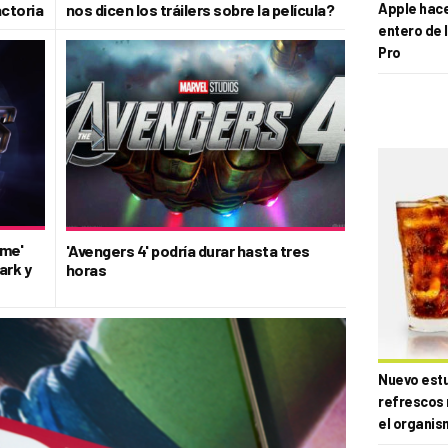
ctoria
nos dicen los tráilers sobre la película?
Apple hace 
entero de 
Pro
ame'
'Avengers 4' podría durar hasta tres
ark y
horas
Nuevo estud
refrescos 
el organis