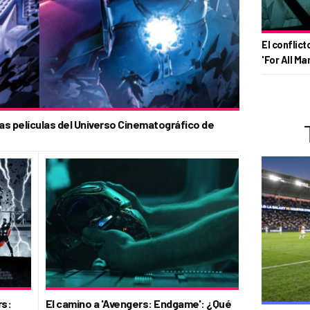
El conflict
'For All Ma
las películas del Universo Cinematográfico de
rs:
El camino a 'Avengers: Endgame': ¿Qué