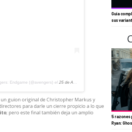
Guía compl
sus varian
ngers: Endgame (@avengers)
el
25 de Abr de 2019 a las 10:31 PDT
 un guion original de Christopher Markus y
rectores para darle un cierre propicio a lo que
ito
; pero este final también deja un amplio
5 razones 
Ryan: Ghos