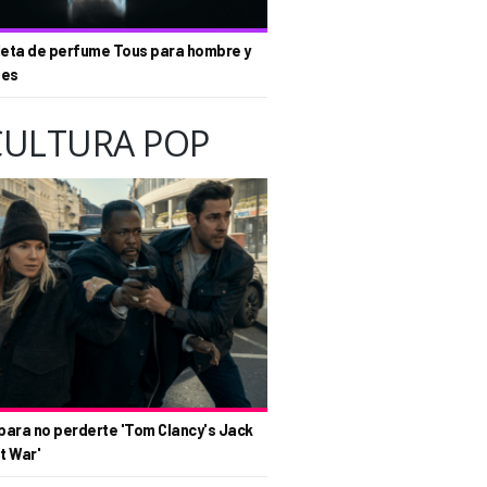
eta de perfume Tous para hombre y
tes
CULTURA POP
para no perderte 'Tom Clancy's Jack
t War'