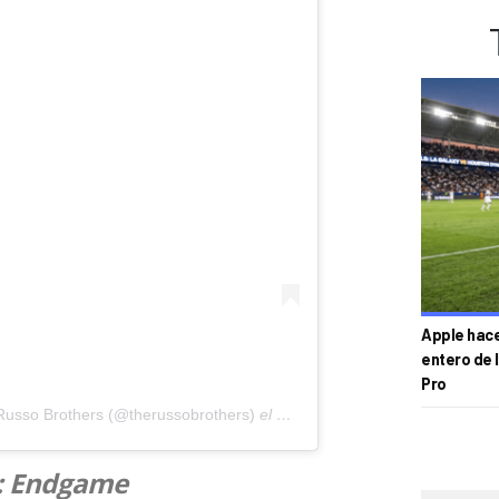
Apple hace 
entero de 
Pro
Russo Brothers (@therussobrothers)
el
23 de Abr de 2019 a las 11:26
: Endgame