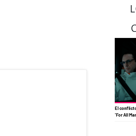
L
El conflict
'For All Ma