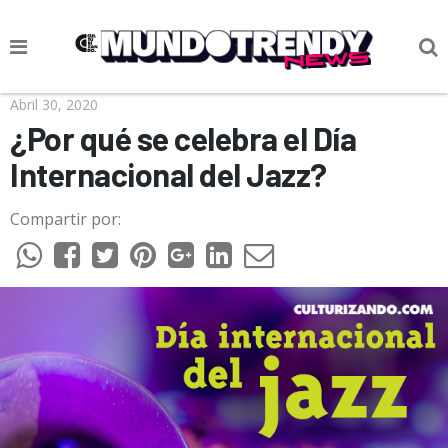
NOTICIAS
Abril 30, 2020
¿Por qué se celebra el Día
CULTURA POP
Internacional del Jazz?
CIENCIA Y TECNOLOGÍA
Compartir por:
VIDA
SOCIEDAD
CULTURIZANDO.COM