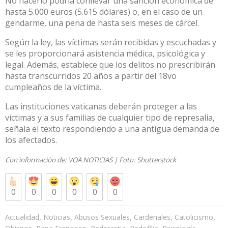
No hacerlo podría conllevar una sanción económica de
hasta 5.000 euros (5.615 dólares) o, en el caso de un
gendarme, una pena de hasta seis meses de cárcel.
Según la ley, las víctimas serán recibidas y escuchadas y
se les proporcionará asistencia médica, psicológica y
legal. Además, establece que los delitos no prescribirán
hasta transcurridos 20 años a partir del 18vo
cumpleaños de la víctima.
Las instituciones vaticanas deberán proteger a las
víctimas y a sus familias de cualquier tipo de represalia,
señala el texto respondiendo a una antigua demanda de
los afectados.
Con información de:
VOA NOTICIAS
| Foto:
Shutterstock
0
0
0
0
0
0
,
,
,
,
,
Actualidad
Noticias
Abusos Sexuales
Cardenales
Catolicismo