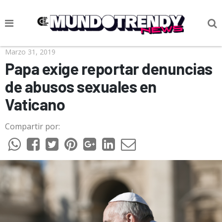
NOTICIAS
Marzo 31, 2019
Papa exige reportar denuncias
CULTURA POP
de abusos sexuales en
CIENCIA Y TECNOLOGÍA
Vaticano
VIDA
Compartir por:
SOCIEDAD
CULTURIZANDO.COM