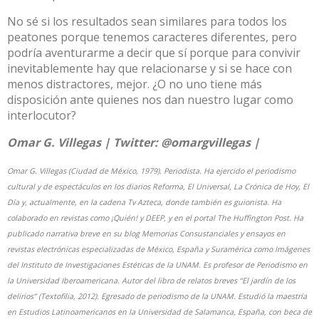
No sé si los resultados sean similares para todos los
peatones porque tenemos caracteres diferentes, pero
podría aventurarme a decir que sí porque para convivir
inevitablemente hay que relacionarse y si se hace con
menos distractores, mejor. ¿O no uno tiene más
disposición ante quienes nos dan nuestro lugar como
interlocutor?
Omar G. Villegas | Twitter:
@omargvillegas
|
Omar G. Villegas (Ciudad de México, 1979). Periodista. Ha ejercido el periodismo
cultural y de espectáculos en los diarios Reforma, El Universal, La Crónica de Hoy, El
Día y, actualmente, en la cadena Tv Azteca, donde también es guionista. Ha
colaborado en revistas como ¡Quién! y DEEP, y en el portal The Huffington Post. Ha
publicado narrativa breve en su blog Memorias Consustanciales y ensayos en
revistas electrónicas especializadas de México, España y Suramérica como Imágenes
del Instituto de Investigaciones Estéticas de la UNAM. Es profesor de Periodismo en
la Universidad Iberoamericana. Autor del libro de relatos breves “El jardín de los
delirios” (Textofilia, 2012). Egresado de periodismo de la UNAM. Estudió la maestría
en Estudios Latinoamericanos en la Universidad de Salamanca, España, con beca de