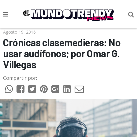
NOTICIAS
Agosto 19, 2016
Crónicas clasemedieras: No
CULTURA POP
usar audífonos; por Omar G.
CIENCIA Y TECNOLOGÍA
Villegas
VIDA
Compartir por:
SOCIEDAD
CULTURIZANDO.COM