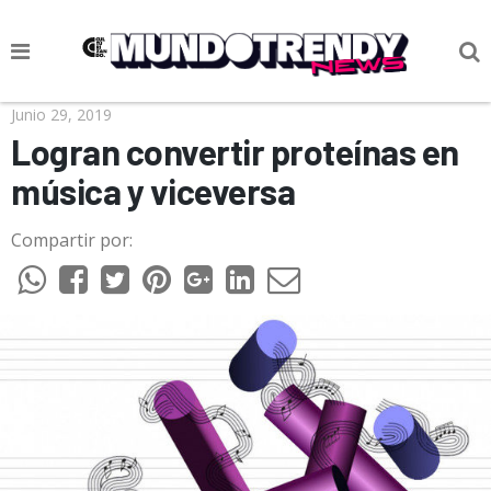
NOTICIAS
Junio 29, 2019
Logran convertir proteínas en
CULTURA POP
música y viceversa
CIENCIA Y TECNOLOGÍA
Compartir por:
VIDA
SOCIEDAD
CULTURIZANDO.COM