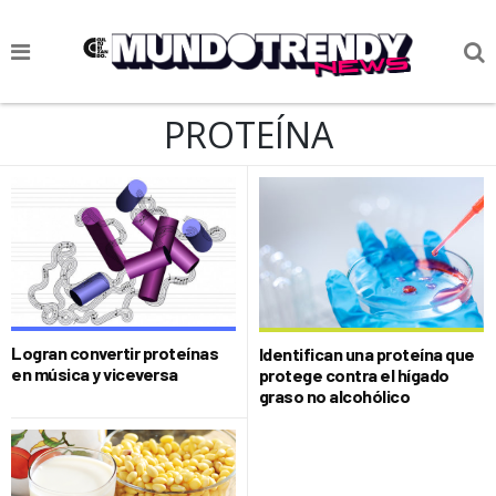
NOTICIAS
PROTEÍNA
CULTURA POP
CIENCIA Y TECNOLOGÍA
VIDA
SOCIEDAD
CULTURIZANDO.COM
Logran convertir proteínas
Identifican una proteína que
en música y viceversa
protege contra el hígado
graso no alcohólico