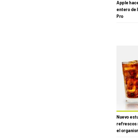
Apple hace 
entero de 
Pro
Nuevo estud
refrescos 
el organis