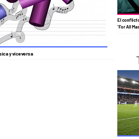
El conflict
'For All Ma
ica y viceversa