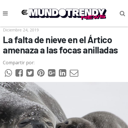
NOTICIAS
Diciembre 24, 2019
La falta de nieve en el Ártico
CULTURA POP
amenaza a las focas anilladas
CIENCIA Y TECNOLOGÍA
Compartir por:
VIDA
SOCIEDAD
CULTURIZANDO.COM