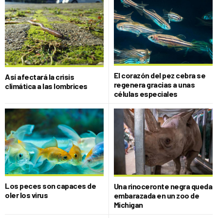
El corazón del pez cebra se
Así afectará la crisis
regenera gracias a unas
climática a las lombrices
células especiales
Los peces son capaces de
Una rinoceronte negra queda
oler los virus
embarazada en un zoo de
Michigan