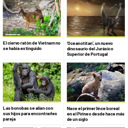
El ciervo ratón de Vietnam no
‘Oceanotitan’, un nuevo
se había extinguido
dinosaurio del Jurásico
Superior de Portugal
Las bonobas se alían con
Nace el primer lince boreal
sus hijos para encontrarles
en el Pirineo desde hace más
pareja
de un siglo