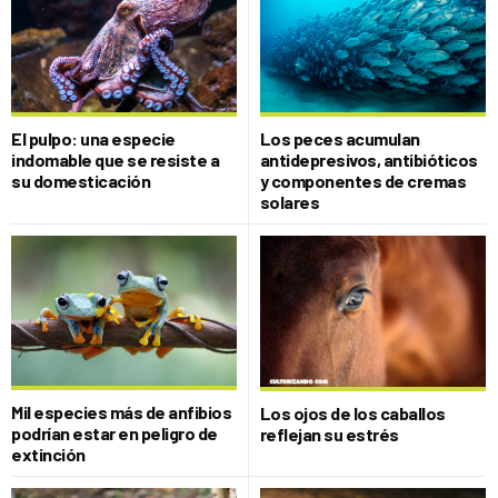
El pulpo: una especie
Los peces acumulan
indomable que se resiste a
antidepresivos, antibióticos
su domesticación
y componentes de cremas
solares
Mil especies más de anfibios
Los ojos de los caballos
podrían estar en peligro de
reflejan su estrés
extinción