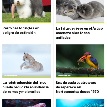
Perro pastor inglés en
La falta de nieve en el Ártico
peligro de extinción
amenaza a las focas
anilladas
La reintroducción del lince
Una de cada cuatro aves
puede reducir la abundancia
desaparece en
de zorros y meloncillos
Norteamérica desde 1970