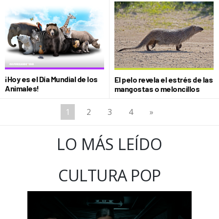
¡Hoy es el Día Mundial de los
El pelo revela el estrés de las
Animales!
mangostas o meloncillos
1
2
3
4
»
LO MÁS LEÍDO
CULTURA POP