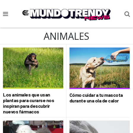
NOTICIAS
ANIMALES
CULTURA POP
CIENCIA Y TECNOLOGÍA
VIDA
SOCIEDAD
CULTURIZANDO.COM
Los animales que usan
Cómo cuidar a tu mascota
plantas para curarse nos
durante una ola de calor
inspiran para descubrir
nuevos fármacos