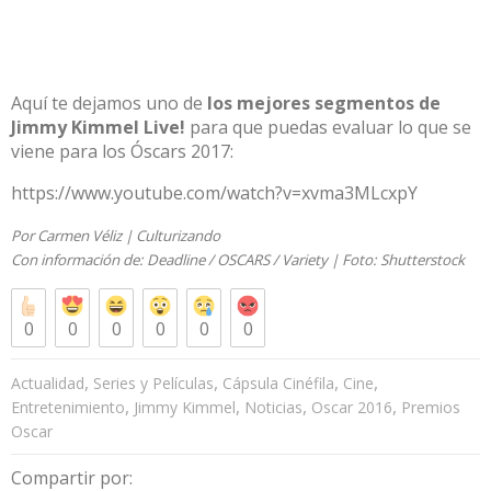
Aquí te dejamos uno de
los mejores segmentos de
Jimmy Kimmel Live!
para que puedas evaluar lo que se
viene para los Óscars 2017:
https://www.youtube.com/watch?v=xvma3MLcxpY
Por Carmen Véliz | Culturizando
Con información de: Deadline / OSCARS / Variety | Foto:
Shutterstock
0
0
0
0
0
0
,
,
,
,
Actualidad
Series y Películas
Cápsula Cinéfila
Cine
,
,
,
,
Entretenimiento
Jimmy Kimmel
Noticias
Oscar 2016
Premios
Oscar
Compartir por: