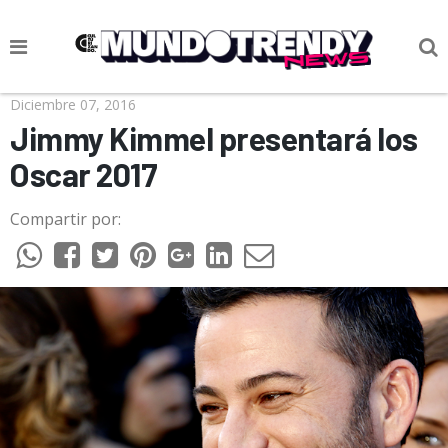
NOTICIAS
Diciembre 07, 2016
Jimmy Kimmel presentará los
CULTURA POP
Oscar 2017
CIENCIA Y TECNOLOGÍA
Compartir por:
VIDA
SOCIEDAD
CULTURIZANDO.COM