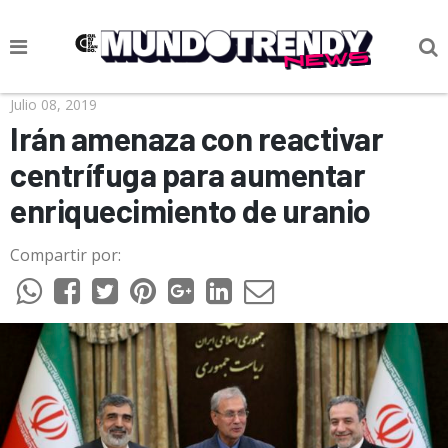
NOTICIAS
Julio 08, 2019
Irán amenaza con reactivar
CULTURA POP
centrífuga para aumentar
CIENCIA Y TECNOLOGÍA
enriquecimiento de uranio
VIDA
Compartir por:
SOCIEDAD
CULTURIZANDO.COM