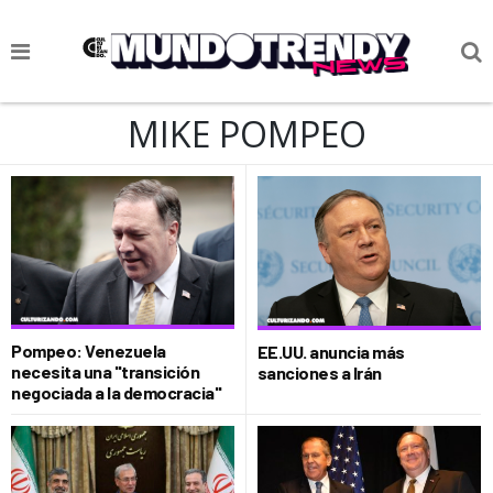
NOTICIAS
MIKE POMPEO
CULTURA POP
CIENCIA Y TECNOLOGÍA
VIDA
SOCIEDAD
CULTURIZANDO.COM
Pompeo: Venezuela
EE.UU. anuncia más
necesita una "transición
sanciones a Irán
negociada a la democracia"