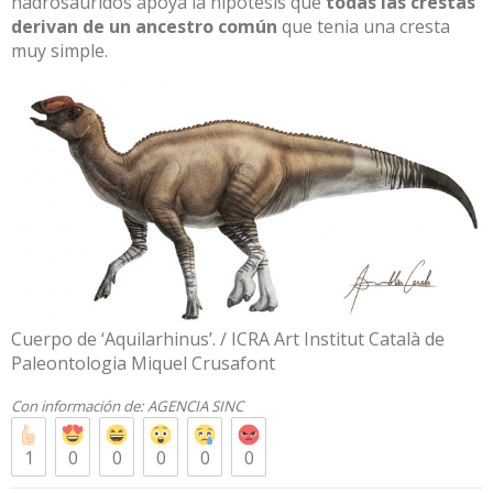
hadrosáuridos apoya la hipótesis que
todas las crestas
derivan de un ancestro común
que tenia una cresta
muy simple.
Cuerpo de ‘Aquilarhinus’. / ICRA Art Institut Català de
Paleontologia Miquel Crusafont
Con información de:
AGENCIA SINC
1
0
0
0
0
0