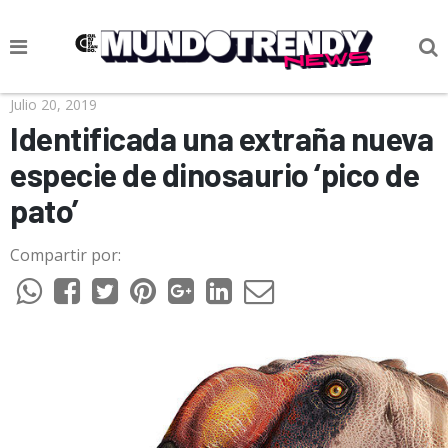
NOTICIAS
Julio 20, 2019
Identificada una extraña nueva
CULTURA POP
especie de dinosaurio ‘pico de
CIENCIA Y TECNOLOGÍA
pato’
VIDA
Compartir por:
SOCIEDAD
CULTURIZANDO.COM