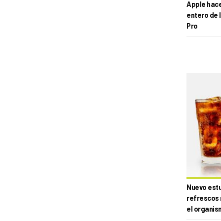
Apple hace 
entero de 
Pro
Nuevo estud
refrescos 
el organis