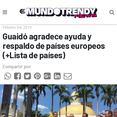
NOTICIAS
Febrero 04, 2019
Guaidó agradece ayuda y
CULTURA POP
respaldo de países europeos
CIENCIA Y TECNOLOGÍA
(+Lista de países)
VIDA
Compartir por:
SOCIEDAD
CULTURIZANDO.COM