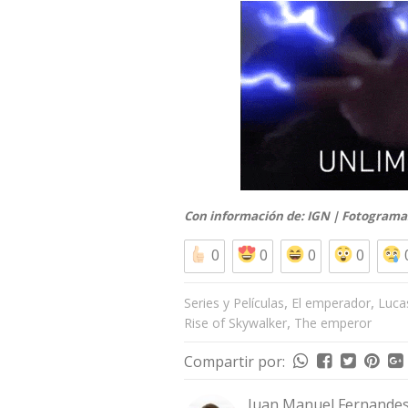
Con información de:
IGN
|
Fotograma
0
0
0
0
,
,
Series y Películas
El emperador
Luca
,
Rise of Skywalker
The emperor
Compartir por:
Juan Manuel Fernandes 