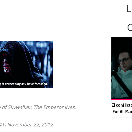
L
El conflict
 of Skywalker. The Emperor lives.
'For All Ma
41)
November 22, 2012