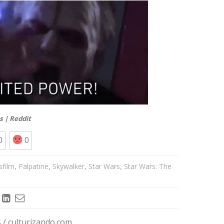
s
|
Reddit
0
0
,
,
,
,
sfilm
Palpatine
Skywalker
Star Wars
Star Wars: The
/ culturizando.com