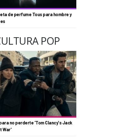
eta de perfume Tous para hombre y
tes
CULTURA POP
para no perderte 'Tom Clancy's Jack
t War'