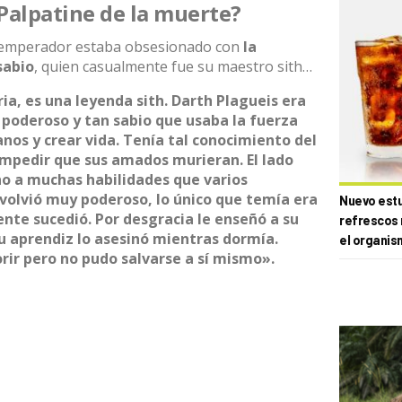
Palpatine de la muerte?
l emperador estaba obsesionado con
la
sabio
, quien casualmente fue su maestro sith…
ia, es una leyenda sith. Darth Plagueis era
n poderoso y tan sabio que usaba la fuerza
ianos y crear vida. Tenía tal conocimiento del
impedir que sus amados murieran. El lado
no a muchas habilidades que varios
 volvió muy poderoso, lo único que temía era
Nuevo estud
ente sucedió. Por desgracia le enseñó a su
refrescos 
su aprendiz lo asesinó mientras dormía.
el organis
rir pero no pudo salvarse a sí mismo».