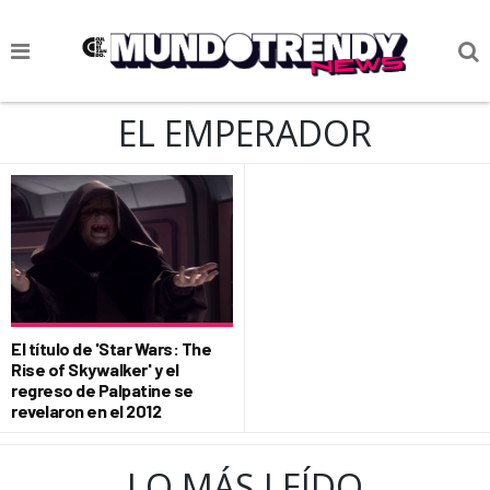
NOTICIAS
EL EMPERADOR
CULTURA POP
CIENCIA Y TECNOLOGÍA
VIDA
SOCIEDAD
CULTURIZANDO.COM
El título de 'Star Wars: The
Rise of Skywalker' y el
regreso de Palpatine se
revelaron en el 2012
LO MÁS LEÍDO