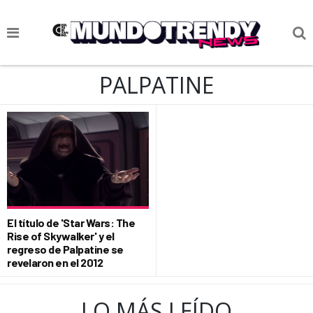
NOTICIAS
PALPATINE
CULTURA POP
CIENCIA Y TECNOLOGÍA
VIDA
SOCIEDAD
CULTURIZANDO.COM
El título de 'Star Wars: The
Rise of Skywalker' y el
regreso de Palpatine se
revelaron en el 2012
LO MÁS LEÍDO