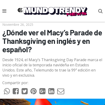
NOTICIAS
Noviembre 26, 2025
¿Dónde ver el Macy’s Parade de
CULTURA POP
Thanksgiving en inglés y en
CIENCIA Y TECNOLOGÍA
español?
VIDA
Desde 1924, el Macy’s Thanksgiving Day Parade marca el
SOCIEDAD
inicio oficial de la temporada navideña en Estados
Unidos. Este año, Telemundo te trae la 99ª edición en
CULTURIZANDO.COM
vivo y en exclusiva.
Compartir por: