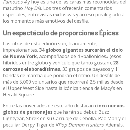
Famosos 4
y hoy es una de las caras más reconocidas del
matutino
Hoy Día
. Los tres ofrecerán comentarios
especiales, entrevistas exclusivas y acceso privilegiado a
los momentos más emotivos del desfile.​
Un espectáculo de proporciones Épicas
Las cifras de esta edición son, francamente,
impresionantes.
34 globos gigantes surcarán el cielo
de Nueva York
, acompañados de 4 «ballonicles» (esos
híbridos entre globo y vehículo que tanto gustan),
28
carrozas elaboradísimas
, 33 grupos de payasos y 11
bandas de marcha que pondrán el ritmo. Un desfile de
más de 5,000 voluntarios que recorrerá 2.5 millas desde
el Upper West Side hasta la icónica tienda de Macy’s en
Herald Square.​
Entre las novedades de este año destacan
cinco nuevos
globos de personajes
que harán su debut: Buzz
Lightyear, Shrek en su Carruaje de Cebolla, Pac-Man y el
peculiar Derpy Tiger de
KPop Demon Hunters
. Además,