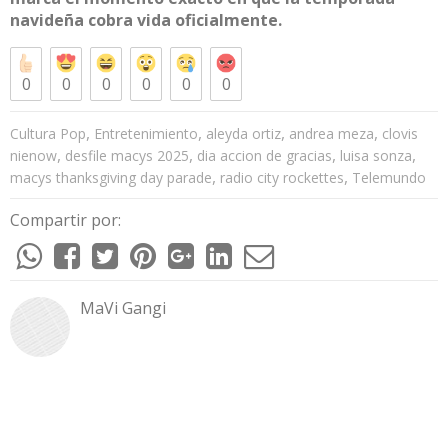
navideña cobra vida oficialmente.​
0
0
0
0
0
0
,
,
,
,
Cultura Pop
Entretenimiento
aleyda ortiz
andrea meza
clovis
,
,
,
,
nienow
desfile macys 2025
dia accion de gracias
luisa sonza
,
,
macys thanksgiving day parade
radio city rockettes
Telemundo
Compartir por:
MaVi Gangi