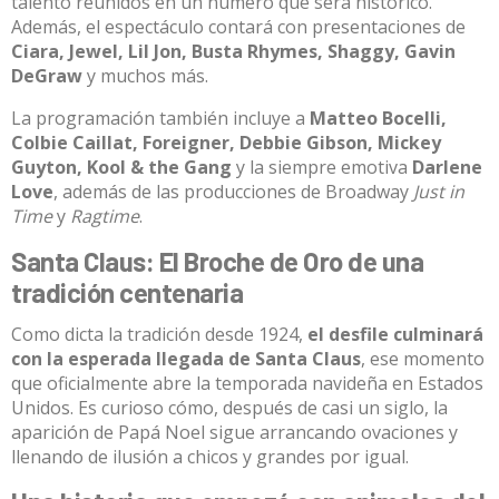
talento reunidos en un número que será histórico.
Además, el espectáculo contará con presentaciones de
Ciara, Jewel, Lil Jon, Busta Rhymes, Shaggy, Gavin
DeGraw
y muchos más.​
La programación también incluye a
Matteo Bocelli,
Colbie Caillat, Foreigner, Debbie Gibson, Mickey
Guyton, Kool & the Gang
y la siempre emotiva
Darlene
Love
, además de las producciones de Broadway
Just in
Time
y
Ragtime
.​
Santa Claus: El Broche de Oro de una
tradición centenaria
Como dicta la tradición desde 1924,
el desfile culminará
con la esperada llegada de Santa Claus
, ese momento
que oficialmente abre la temporada navideña en Estados
Unidos. Es curioso cómo, después de casi un siglo, la
aparición de Papá Noel sigue arrancando ovaciones y
llenando de ilusión a chicos y grandes por igual.​