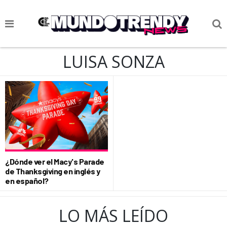
NOTICIAS
LUISA SONZA
CULTURA POP
CIENCIA Y TECNOLOGÍA
VIDA
SOCIEDAD
CULTURIZANDO.COM
¿Dónde ver el Macy's Parade
de Thanksgiving en inglés y
en español?
LO MÁS LEÍDO