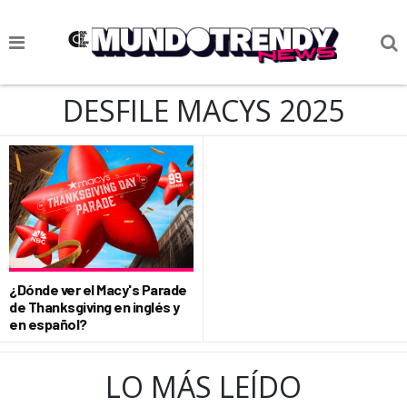
NOTICIAS
DESFILE MACYS 2025
CULTURA POP
CIENCIA Y TECNOLOGÍA
VIDA
SOCIEDAD
CULTURIZANDO.COM
¿Dónde ver el Macy's Parade
de Thanksgiving en inglés y
en español?
LO MÁS LEÍDO