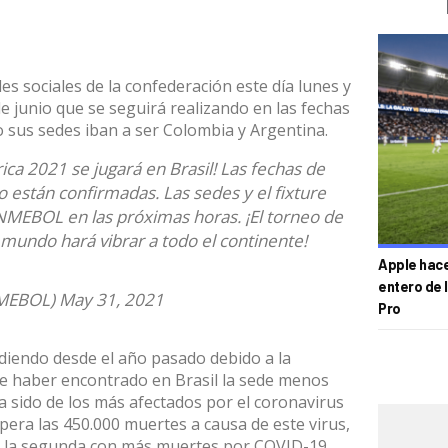
es sociales de la confederación este día lunes y
de junio que se seguirá realizando en las fechas
 sus sedes iban a ser Colombia y Argentina.
ica
2021 se jugará en Brasil! Las fechas de
neo están confirmadas. Las sedes y el fixture
MEBOL en las próximas horas. ¡El torneo de
mundo hará vibrar a todo el continente!
Apple hace 
entero de 
MEBOL)
May 31, 2021
Pro
diendo desde el año pasado debido a la
e haber encontrado en Brasil la sede menos
ha sido de los más afectados por el coronavirus
era las 450.000 muertes a causa de este virus,
en la segunda con más muertes por COVID-19.