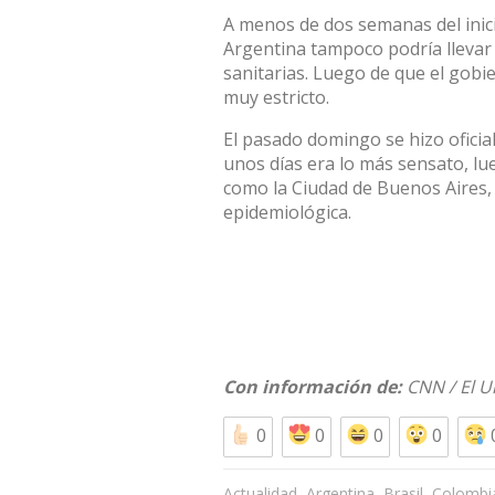
A menos de dos semanas del in
Argentina tampoco podría llevar 
sanitarias. Luego de que el gobi
muy estricto.
El pasado domingo se hizo ofici
unos días era lo más sensato, l
como la Ciudad de Buenos Aires,
epidemiológica.
Con información de:
CNN
/
El U
0
0
0
0
,
,
,
Actualidad
Argentina
Brasil
Colombi