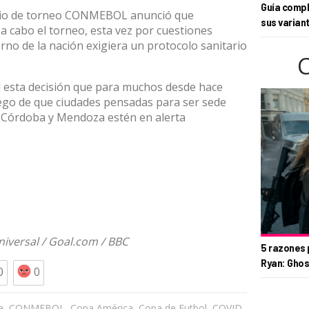
Guía compl
icio de torneo CONMEBOL anunció que
sus varian
a cabo el torneo, esta vez por cuestiones
erno de la nación exigiera un protocolo sanitario
al esta decisión que para muchos desde hace
uego de que ciudades pensadas para ser sede
 Córdoba y Mendoza estén en alerta
niversal
/
Goal.com
/
BBC
5 razones 
Ryan: Ghos
0
0
,
,
,
,
a
CONMEBOL
Copa América
Copa de Futbol
COVID-