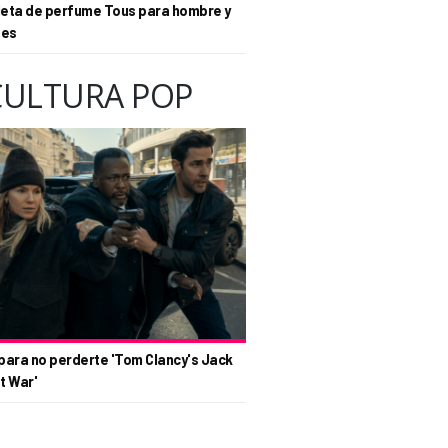
eta de perfume Tous para hombre y
tes
CULTURA POP
para no perderte 'Tom Clancy's Jack
t War'