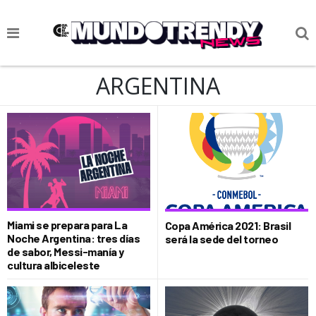
NOTICIAS
ARGENTINA
CULTURA POP
CIENCIA Y TECNOLOGÍA
VIDA
SOCIEDAD
CULTURIZANDO.COM
Miami se prepara para La
Copa América 2021: Brasil
Noche Argentina: tres días
será la sede del torneo
de sabor, Messi-manía y
cultura albiceleste