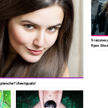
5 razones 
Ryan: Ghos
a plancha? ¡Averígualo!