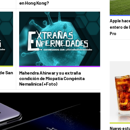
en Hong Kong?
Apple hace 
entero de 
Pro
 de San
Mahendra Ahirwar y su extraña
condición de Miopatía Congénita
Nemalínica (+Foto)
Nuevo estud