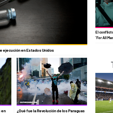
El conflict
'For All Ma
de ejecución en Estados Unidos
s en
¿Qué fue la Revolución de los Paraguas