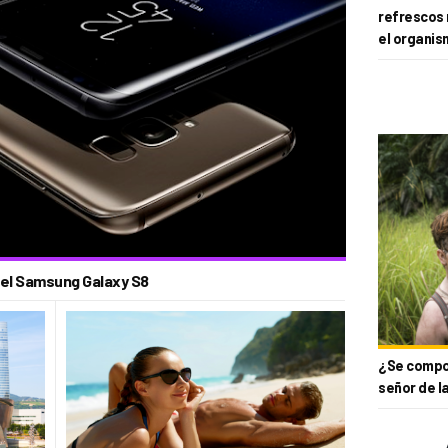
refrescos 
el organis
del Samsung Galaxy S8
¿Se compor
señor de l