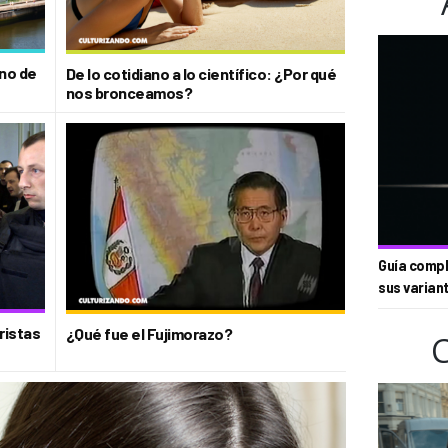
no de
De lo cotidiano a lo científico: ¿Por qué
nos bronceamos?
Guía compl
sus varian
oristas
¿Qué fue el Fujimorazo?