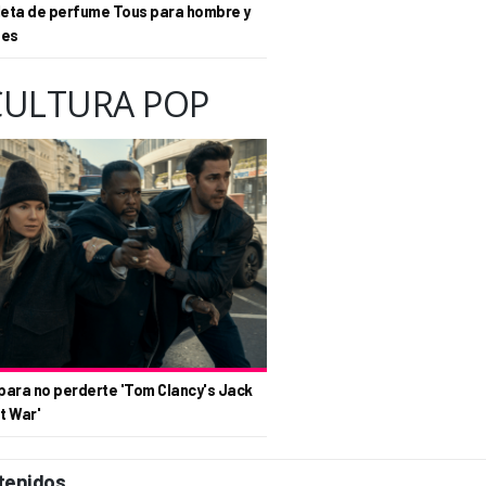
eta de perfume Tous para hombre y
tes
CULTURA POP
para no perderte 'Tom Clancy's Jack
t War'
tenidos