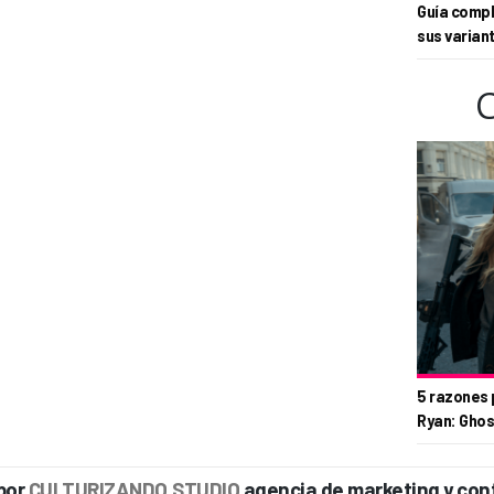
Guía compl
sus varian
5 razones 
Ryan: Ghos
por
CULTURIZANDO.STUDIO
agencia de marketing y con