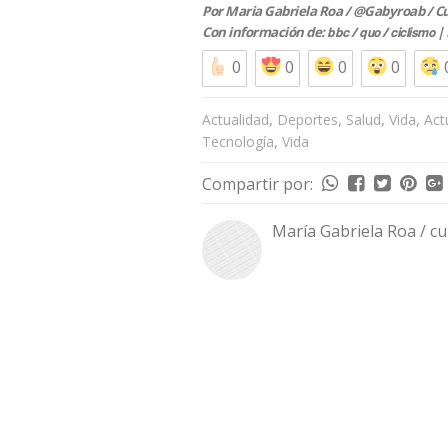
Por Maria Gabriela Roa / @Gabyroab / C
Con información de:
| 
bbc /
quo /
ciclismo
0
0
0
0
,
,
,
,
Actualidad
Deportes
Salud
Vida
Act
,
Tecnología
Vida
Compartir por:
María Gabriela Roa / c