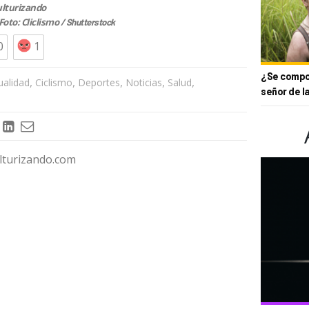
ulturizando
Foto: Cliclismo /
Shutterstock
0
1
¿Se compor
,
,
,
,
,
ualidad
Ciclismo
Deportes
Noticias
Salud
señor de l
ulturizando.com