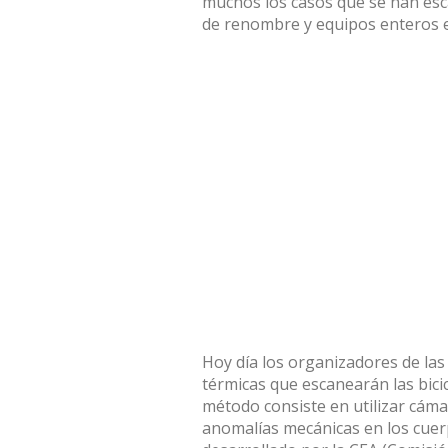
muchos los casos que se han esca
de renombre y equipos enteros e
Hoy día los organizadores de las
térmicas que escanearán las bicic
método consiste en utilizar cám
anomalías mecánicas en los cuerp