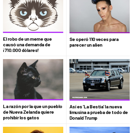
El robo de un meme que
Se operó 110 veces para
causó una demanda de
parecer un alien
¡710.000 dólares!
La razón por la que un pueblo
Así es ‘La Bestia’ la nueva
de Nueva Zelanda quiere
limusina a prueba de todo de
prohibir los gatos
Donald Trump