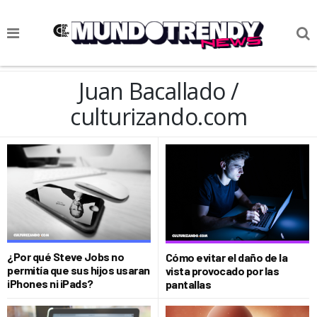
NOTICIAS
Juan Bacallado /
CULTURA POP
culturizando.com
CIENCIA Y TECNOLOGÍA
VIDA
SOCIEDAD
CULTURIZANDO.COM
¿Por qué Steve Jobs no
Cómo evitar el daño de la
permitía que sus hijos usaran
vista provocado por las
iPhones ni iPads?
pantallas