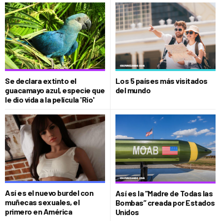
Se declara extinto el
Los 5 países más visitados
guacamayo azul, especie que
del mundo
le dio vida a la película 'Río'
Así es el nuevo burdel con
Así es la “Madre de Todas las
muñecas sexuales, el
Bombas” creada por Estados
primero en América
Unidos