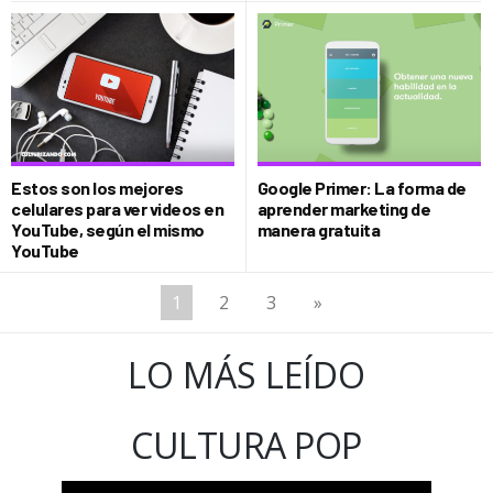
Estos son los mejores
Google Primer: La forma de
celulares para ver videos en
aprender marketing de
YouTube, según el mismo
manera gratuita
YouTube
1
2
3
»
LO MÁS LEÍDO
CULTURA POP