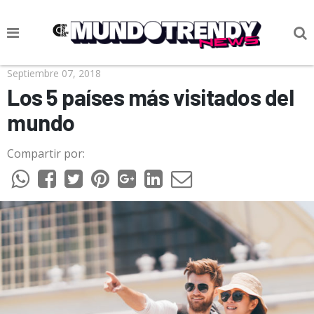
NOTICIAS
Septiembre 07, 2018
Los 5 países más visitados del
CULTURA POP
mundo
CIENCIA Y TECNOLOGÍA
Compartir por:
VIDA
SOCIEDAD
CULTURIZANDO.COM