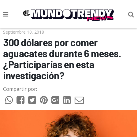
NOTICIAS
Septiembre 10, 2018
300 dólares por comer
CULTURA POP
aguacates durante 6 meses.
CIENCIA Y TECNOLOGÍA
¿Participarías en esta
VIDA
investigación?
SOCIEDAD
Compartir por:
CULTURIZANDO.COM