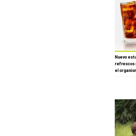
Nuevo estud
refrescos 
el organis