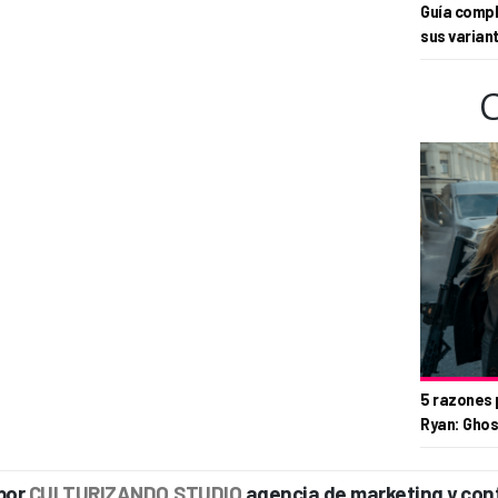
Guía compl
sus varian
5 razones 
Ryan: Ghos
por
CULTURIZANDO.STUDIO
agencia de marketing y con