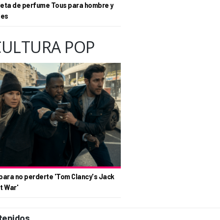
eta de perfume Tous para hombre y
tes
CULTURA POP
para no perderte 'Tom Clancy's Jack
t War'
tenidos