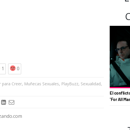
1
0
,
,
,
,
r para Creer
Muñecas Sexuales
PlayBuzz
Sexualidad
El conflict
'For All Ma
izando.com