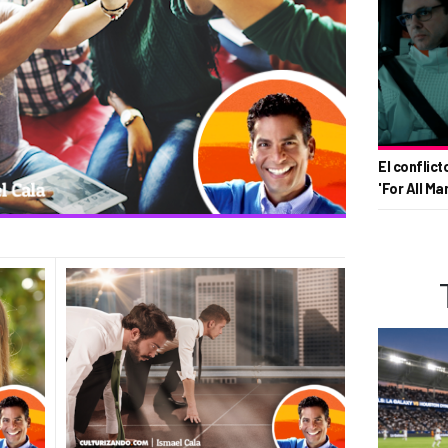
El conflict
'For All Ma