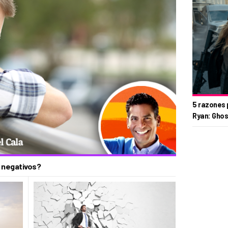
5 razones 
Ryan: Ghos
 negativos?