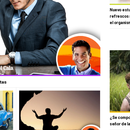
Nuevo estud
refrescos 
el organis
stas
¿Se compor
señor de l